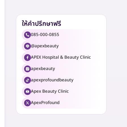
ให้คำปรึกษาฟรี
085-000-0855
@apexbeauty
APEX Hospital & Beauty Clinic
apexbeauty
apexprofoundbeauty
Apex Beauty Clinic
ApexProfound