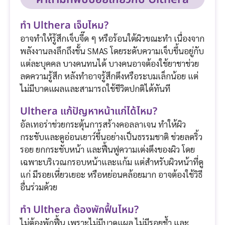
ทำ Ulthera เจ็บไหม?
อาจทำให้รู้สึกเจ็บจี๊ด ๆ หรือร้อนใต้ผิวขณะทำ เนื่องจาก
พลังงานลงลึกถึงชั้น SMAS โดยระดับความเจ็บขึ้นอยู่กับ
แต่ละบุคคล บางคนทนได้ บางคนอาจต้องใช้ยาชาช่วย
ลดความรู้สึก หลังทำอาจรู้สึกตึงหรือระบมเล็กน้อย แต่
ไม่มีบาดแผลและสามารถใช้ชีวิตปกติได้ทันที
Ulthera แก้ปัญหาหน้าแก่ได้ไหม?
อัลเทอร่าช่วยกระตุ้นการสร้างคอลลาเจน ทำให้ผิว
กระชับและดูอ่อนเยาว์ขึ้นอย่างเป็นธรรมชาติ ช่วยลดริ้ว
รอย ยกกระชับหน้า และฟื้นฟูความเต่งตึงของผิว โดย
เฉพาะบริเวณกรอบหน้าและแก้ม แต่สำหรับผิวหน้าที่ดู
แก่ มีรอยเหี่ยวเยอะ หรือหย่อนคล้อยมาก อาจต้องใช้วิธี
อื่นร่วมด้วย
ทำ Ulthera ต้องพักฟื้นไหม?
ไม่ต้องพักฟื้น เพราะไม่มีบาดแผล ไม่มีรอยช้ำ และ