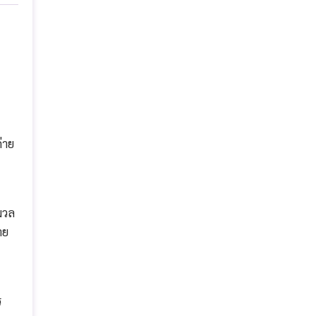
่าย
มวล
าย
ร