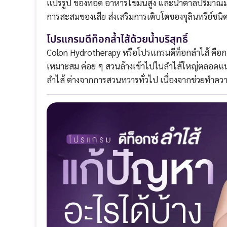
แปรรูป ของทอด อาหารไขมันสูง และน้ำตาลปริมาณม
การสะสมของเสีย ส่งเสริมการเติบโตของจุลินทรีย์ช
โปรแกรมดีท็อกล้ำไส้ด้วยน้ำบริสุทธิ์
Colon Hydrotherapy หรือโปรแกรมดีท็อกลำไส้ คือกา
เหมาะสม ค่อย ๆ สวนล้างเข้าไปในลำไส้ใหญ่ตลอดแนว 
ลำไส้ ต่างจากการสวนทวารทั่วไป เนื่องจากช่วยทำ