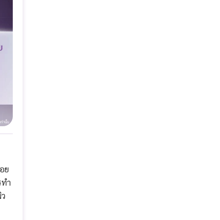
่อย
รทำ
ิว