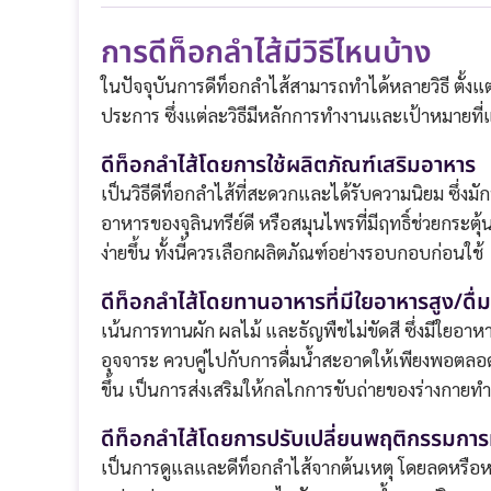
การดีท็อกลำไส้มีวิธีไหนบ้าง
ในปัจจุบันการดีท็อกลำไส้สามารถทำได้หลายวิธี ตั้ง
ประการ ซึ่งแต่ละวิธีมีหลักการทำงานและเป้าหมายที่แต
ดีท็อกลำไส้โดยการใช้ผลิตภัณฑ์เสริมอาหาร
เป็นวิธีดีท็อกลำไส้ที่สะดวกและได้รับความนิยม ซึ่งม
อาหารของจุลินทรีย์ดี หรือสมุนไพรที่มีฤทธิ์ช่วยกระต
ง่ายขึ้น ทั้งนี้ควรเลือกผลิตภัณฑ์อย่างรอบกอบก่อนใช้
ดีท็อกลำไส้โดยทานอาหารที่มีใยอาหารสูง/ดื่ม
เน้นการทานผัก ผลไม้ และธัญพืชไม่ขัดสี ซึ่งมีใยอาหา
อุจจาระ ควบคู่ไปกับการดื่มน้ำสะอาดให้เพียงพอตลอดว
ขึ้น เป็นการส่งเสริมให้กลไกการขับถ่ายของร่างกายทำง
ดีท็อกลำไส้โดยการปรับเปลี่ยนพฤติกรรมกา
เป็นการดูแลและดีท็อกลำไส้จากต้นเหตุ โดยลดหรือหล