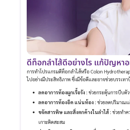
ดีท็อกลำไส้ดีอย่างไร แก้ปัญหาอะ
การทำโปรแกรมดีท็อกลำไส้หรือ Colon Hydrotherapy 
ไปอย่างมีประสิทธิภาพ ซึ่งมีข้อดีและอาจช่วยบรรเทาป
ลดอาการท้องผูกเรื้อรัง
: ช่วยกระตุ้นการบีบตั
ลดอาการท้องอืด แน่นท้อง
: ช่วยลดปริมาณแก
ขจัดสารพิษ และสิ่งตกค้างในลำไส้
: ช่วยทำค
เกาะติดสะสม