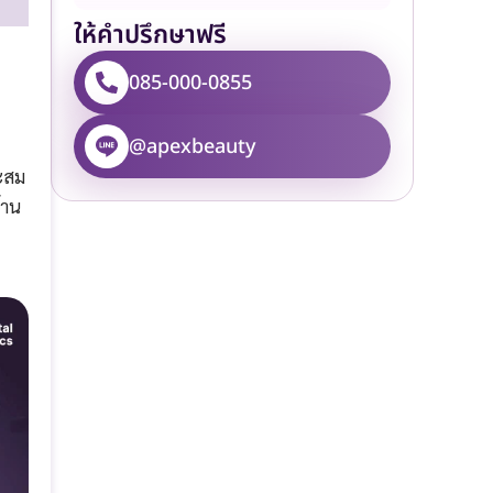
ให้คำปรึกษาฟรี
085-000-0855
@apexbeauty
ะสม
้าน