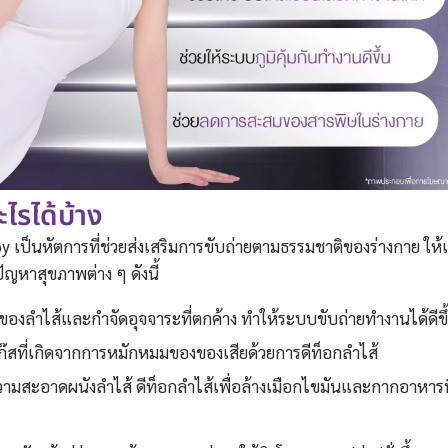
ไรได้บ้าง
เป็นหัตการที่ช่วยส่งเสริมการขับถ่ายตามธรรมชาติของร่างกาย ให้เ
ัญหาสุขภาพต่าง ๆ ดังนี้
วของลำไส้และกำจัดอุจจาระที่ตกค้าง ทำให้ระบบขับถ่ายทำงานได้ดีขึ
๊สที่เกิดจากการหมักหมมของของเสียด้วยการดีท็อกลำไส้
วามสะอาดผนังลำไส้ ดีท็อกลำไส้เพื่อล้างเมือกไขมันและกากอาหารที