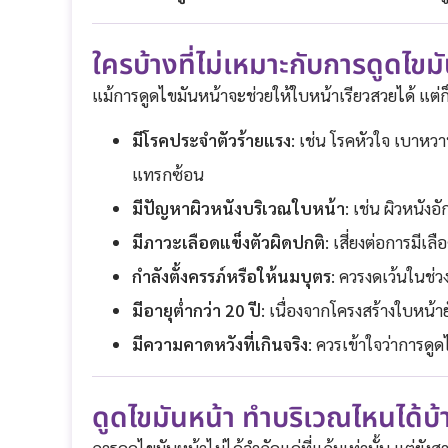
ใครบ้างที่ไม่เหมาะกับการดูดไขม
แม้การดูดไขมันหน้าจะช่วยให้ใบหน้าเรียวสวยได้ แต่
มีโรคประจำตัวร้ายแรง
: เช่น โรคหัวใจ เบาหวา
แทรกซ้อน
มีปัญหาผิวหนังบริเวณใบหน้า
: เช่น ผิวหนั
มีภาวะเลือดแข็งตัวผิดปกติ
: เสี่ยงต่อการมีเ
กำลังตั้งครรภ์หรือให้นมบุตร
: ควรงดเว้นในช่วงน
มีอายุต่ำกว่า 20 ปี
: เนื่องจากโครงสร้างใบหน้า
มีความคาดหวังที่เกินจริง
: ควรเข้าใจว่าการดู
ดูดไขมันหน้า ทำบริเวณไหนได้บ้