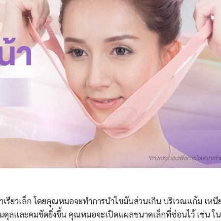
น้าเรียวเล็ก โดยคุณหมอจะทำการนำไขมันส่วนเกิน บริเวณแก้ม เหนี
มดุลและคมชัดยิ่งขึ้น คุณหมอจะเปิดแผลขนาดเล็กที่ซ่อนไว้ เช่น ใน