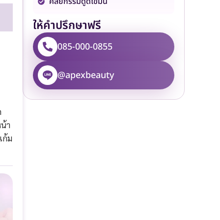
ศัลยกรรมดูดไขมัน
ให้คำปรึกษาฟรี
085-000-0855
@apexbeauty
ก
น้า
แก้ม