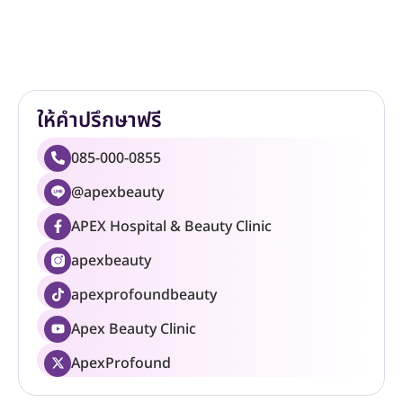
ให้คำปรึกษาฟรี
085-000-0855
@apexbeauty
APEX Hospital & Beauty Clinic
apexbeauty
apexprofoundbeauty
Apex Beauty Clinic
ApexProfound