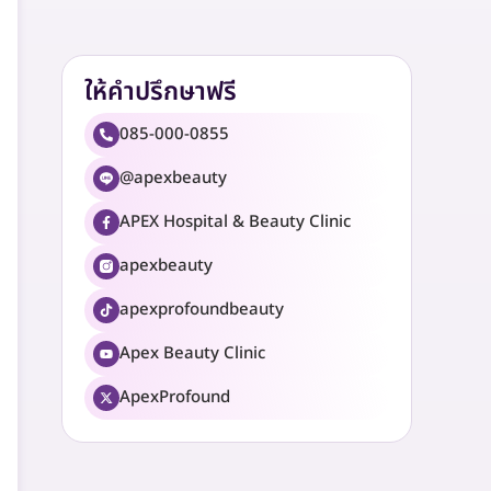
ให้คำปรึกษาฟรี
085-000-0855
@apexbeauty
APEX Hospital & Beauty Clinic
apexbeauty
apexprofoundbeauty
Apex Beauty Clinic
ApexProfound