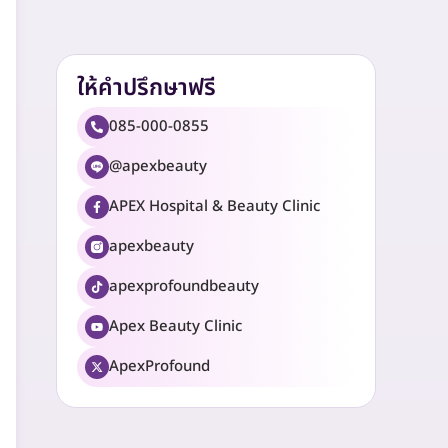
ให้คำปรึกษาฟรี
085-000-0855
@apexbeauty
APEX Hospital & Beauty Clinic
apexbeauty
apexprofoundbeauty
Apex Beauty Clinic
ApexProfound