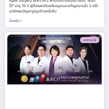
Apex Surgery Wars EP2 พาไปติดตามเรื่องราวของ “คุณปี
โป้” อายุ 30 ปี ผู้ที่เคยผ่าตัดเสริมจมูกและแก้จมูกมาแล้ว 3 ครั้ง
แต่ยังพบปัญหารูจมูกด้านหนึ่งตีบ
อ่านต่อ »
บทความน่ารู้