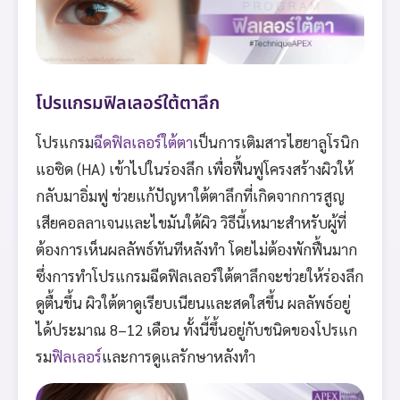
โปรแกรมฟิลเลอร์ใต้ตาลึก
โปรแกรม
ฉีดฟิลเลอร์ใต้ตา
เป็นการเติมสารไฮยาลูโรนิก
แอซิด (HA) เข้าไปในร่องลึก เพื่อฟื้นฟูโครงสร้างผิวให้
กลับมาอิ่มฟู ช่วยแก้ปัญหาใต้ตาลึกที่เกิดจากการสูญ
เสียคอลลาเจนและไขมันใต้ผิว วิธีนี้เหมาะสำหรับผู้ที่
ต้องการเห็นผลลัพธ์ทันทีหลังทำ โดยไม่ต้องพักฟื้นมาก
ซึ่งการทำโปรแกรมฉีดฟิลเลอร์ใต้ตาลึกจะช่วยให้ร่องลึก
ดูตื้นขึ้น ผิวใต้ตาดูเรียบเนียนและสดใสขึ้น ผลลัพธ์อยู่
ได้ประมาณ 8–12 เดือน ทั้งนี้ขึ้นอยู่กับชนิดของโปรแก
รม
ฟิลเลอร์
และการดูแลรักษาหลังทำ