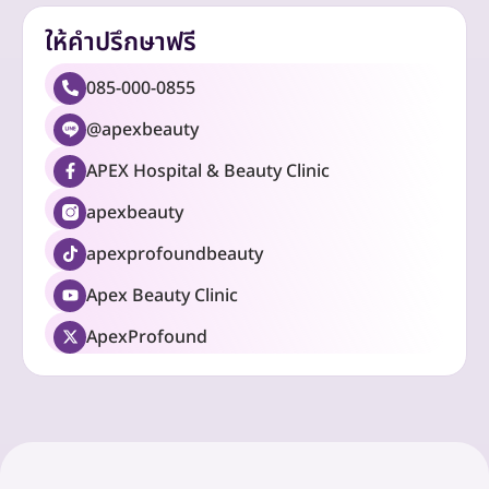
ให้คำปรึกษาฟรี
085-000-0855
@apexbeauty
APEX Hospital & Beauty Clinic
apexbeauty
apexprofoundbeauty
Apex Beauty Clinic
ApexProfound