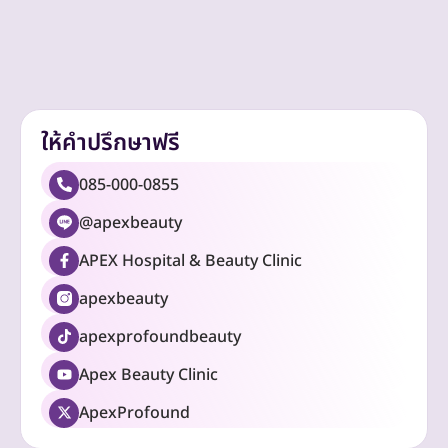
ให้คำปรึกษาฟรี
085-000-0855
@apexbeauty
APEX Hospital & Beauty Clinic
apexbeauty
apexprofoundbeauty
Apex Beauty Clinic
ApexProfound