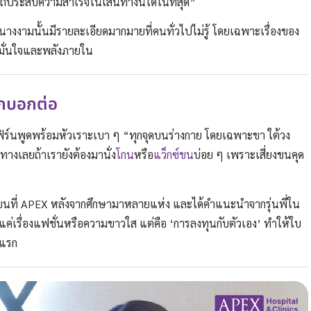
ถประสบความสำเร็จในเส้นทางนี้ได้ในที่สุด”
างงามนั้นมีรายละเอียดมากมายที่คนทั่วไปไม่รู้ โดยเฉพาะเรื่องของ
มมั่นใจและพลังภายใน
ากบอกต่อ
ิร์นพูดพร้อมหัวเราะเบา ๆ “ทุกจุดบนร่างกาย โดยเฉพาะขา ใต้วง
ีทางเลยถ้าเรายังต้องมานั่ง
โกน
หรือ
แว็กซ์ขน
บ่อย ๆ เพราะเสี่ยงขนคุด
ขนที่ APEX หลังจากศึกษามาหลายแห่ง และได้คำแนะนำจากรุ่นพี่ใน
แค่เรื่องแฟชั่นหรือความขาวใส แต่คือ ‘การลงทุนกับตัวเอง’ ทำให้ใบ
งแรก