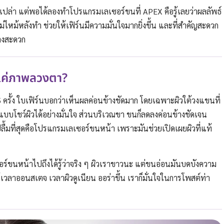
เปล่า แต่พอได้ลองทำโปรแกรมเลเซอร์ขนที่ APEX คือรู้เลยว่าผลลัพธ์
ม่ไหม้หลังทำ ช่วยให้เฟิร์นมีความมั่นใจมากยิ่งขึ้น และที่สำคัญสะดวก
้างสะดวก
แค่ภาพลวงตา?
รั้ง ใบเฟิร์นบอกว่าเห็นผลค่อนข้างชัดมาก โดยเฉพาะผิวใต้วงแขนที่
ีแบบโชว์ผิวได้อย่างมั่นใจ ส่วนบริเวณขา ขนก็ลดลงค่อนข้างชัดเจน
อปลื้มที่สุดคือโปรแกรมเลเซอร์ขนหน้า เพราะมันช่วยเปิดเผยผิวที่แท้
์ขนหน้าไปถึงได้รู้ว่าจริง ๆ ผิวเราขาวนะ แต่ขนอ่อนมันบดบังความ
เวลาออนสเตจ เวลาผิวดูเนียน ออร่าขึ้น เราก็มั่นใจในการโพสต์ท่า