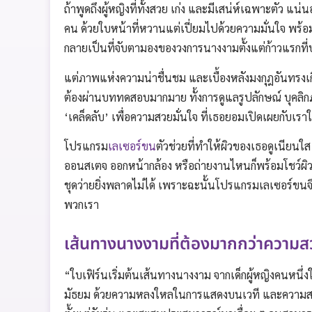
ถ้าพูดถึงผู้หญิงที่ทั้งสวย เก่ง และมีเสน่ห์เฉพาะตัว แน่
คน ด้วยใบหน้าที่หวานแต่เปี่ยมไปด้วยความมั่นใจ พร้อ
กลายเป็นที่จับตามองของวงการนางงามตั้งแต่ก้าวแรกที
แต่ภาพแห่งความน่าชื่นชม และเบื้องหลังมงกุฎอันทรงเกี
ต้องผ่านบททดสอบมากมาย ทั้งการดูแลรูปลักษณ์ บุคลิกภ
‘เคล็ดลับ’ เพื่อความสวยมั่นใจ ที่เธอยอมเปิดเผยกับเราใน
โปรแกรม
เลเซอร์ขน
ตัวช่วยที่ทำให้ผิวของเธอดูเนียนใส
ออนสเตจ ออกหน้ากล้อง หรือถ่ายงานไหนก็พร้อมโชว์ผิว
ชุดว่ายยิ่งพลาดไม่ได้ เพราะฉะนั้นโปรแกรมเลเซอร์ขนจึ
พวกเรา
เส้นทางนางงามที่ต้องมากกว่าความ
“ใบเฟิร์นเริ่มต้นเส้นทางนางงาม จากเด็กผู้หญิงคนหนึ่งใ
มัธยม ด้วยความหลงใหลในการแสดงบนเวที และความสามาร