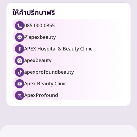
ให้คำปรึกษาฟรี
085-000-0855
@apexbeauty
APEX Hospital & Beauty Clinic
apexbeauty
apexprofoundbeauty
Apex Beauty Clinic
ApexProfound