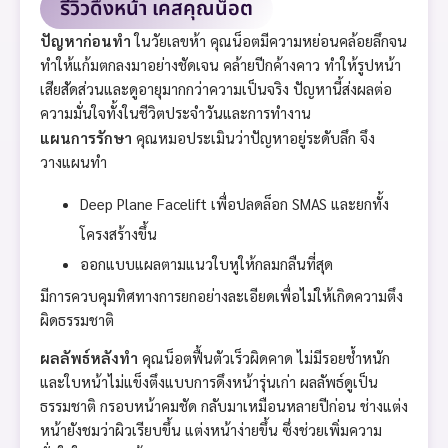
รีวิวดึงหน้า เคสคุณน็อต
ปัญหาก่อนทำ
ในวัยเลขห้า คุณน็อตมีความหย่อนคล้อยลึกจน
ทำให้แก้มตกลงมาอย่างชัดเจน คล้ายปีกค้างคาว ทำให้รูปหน้า
เสียสัดส่วนและดูอายุมากกว่าความเป็นจริง ปัญหานี้ส่งผลต่อ
ความมั่นใจทั้งในชีวิตประจำวันและการทำงาน
แผนการรักษา
คุณหมอประเมินว่าปัญหาอยู่ระดับลึก จึง
วางแผนทำ
Deep Plane Facelift เพื่อปลดล็อก SMAS และยกทั้ง
โครงสร้างขึ้น
ออกแบบแผลตามแนวใบหูให้กลมกลืนที่สุด
มีการควบคุมทิศทางการยกอย่างละเอียดเพื่อไม่ให้เกิดความตึง
ผิดธรรมชาติ
ผลลัพธ์หลังทำ
คุณน็อตฟื้นตัวเร็วผิดคาด ไม่มีรอยช้ำหนัก
และใบหน้าไม่แข็งตึงแบบการดึงหน้ารุ่นเก่า ผลลัพธ์ดูเป็น
ธรรมชาติ กรอบหน้าคมชัด กลับมาเหมือนหลายปีก่อน ช่างแต่ง
หน้ายังชมว่าผิวเรียบขึ้น แต่งหน้าง่ายขึ้น ซึ่งช่วยเพิ่มความ