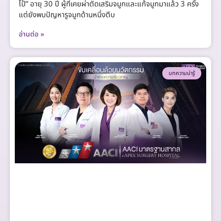
โป้” อายุ 30 ปี ผู้ที่เคยผ่าตัดเสริมจมูกและแก้จมูกมาแล้ว 3 ครั้ง
แต่ยังพบปัญหารูจมูกด้านหนึ่งตีบ
อ่านต่อ »
บทความน่ารู้