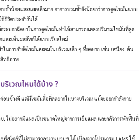
ี่บอบช้ำน้อยและแผลเล็กมาก อาการบวมช้ำจึงน้อยกว่าการดูดไขมันแบบ
้ชีวิตประจำวันได้
ช้กระบอกฉีดยาในการดูดไขมันทำให้สามารถแสดงปริมาณไขมันที่ดูด
ใจและเห็นผลลัพธ์ได้แบบเรียลไทม์
ยำในการกำจัดไขมันสะสมในบริเวณเล็ก ๆ ที่ลดยาก เช่น เหนียง, ต้น
ะสิทธิภาพ
ริเวณไหนได้บ้าง ?
วมค่อนข้างดี แต่มีไขมันดื้อที่ลดยากในบางบริเวณ แม้จะออกกำลังกาย
สลบ, ไม่อยากมีแผลเป็นขนาดใหญ่จากการเย็บแผล และกลัวการพักฟื้นที่
ไลฟ์สไตล์ที่ไม่สามารถลางานนานๆ ได้ เนื่องจากโปรแกรม LAMS ใช้