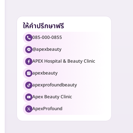
ให้คำปรึกษาฟรี
085-000-0855
@apexbeauty
APEX Hospital & Beauty Clinic
apexbeauty
apexprofoundbeauty
Apex Beauty Clinic
ApexProfound