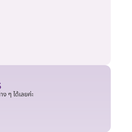
ร
ง ๆ ได้เลยค่ะ