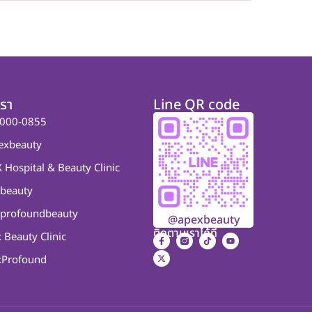
เรา
Line QR code
000-0855
exbeauty
 Hospital & Beauty Clinic
beauty
profoundbeauty
@apexbeauty
ติดตามเราได้ที่
 Beauty Clinic
Profound