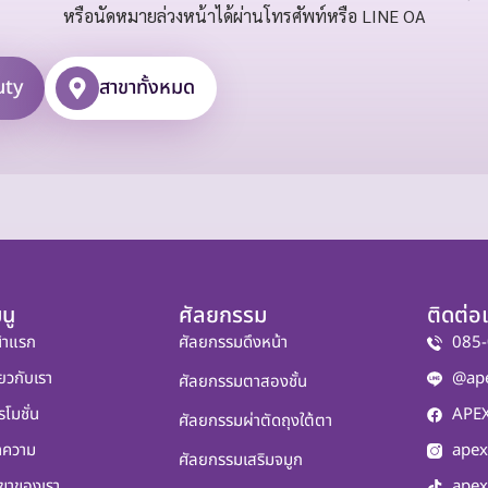
หรือนัดหมายล่วงหน้าได้ผ่านโทรศัพท์หรือ LINE OA
uty
สาขาทั้งหมด
นู
ศัลยกรรม
ติดต่อ
้าแรก
ศัลยกรรมดึงหน้า
085-
่ยวกับเรา
@ap
ศัลยกรรมตาสองชั้น
รโมชั่น
APEX
ศัลยกรรมผ่าตัดถุงใต้ตา
ทความ
apex
ศัลยกรรมเสริมจมูก
ขาของเรา
apex