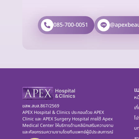
085-700-0051
@apexbea
เม
หน
ฆสพ.สบส.867/2569
เกี
APEX Hospital & Clinics ประกอบด้วย APEX
โป
Clinic และ APEX Surgery Hospital ภายใต้ Apex
Medical Center ให้บริการด้านคลินิกเสริมความงาม
บ
และศัลยกรรมความงามโดยทีมแพทย์ผู้มีประสบการณ์
สา