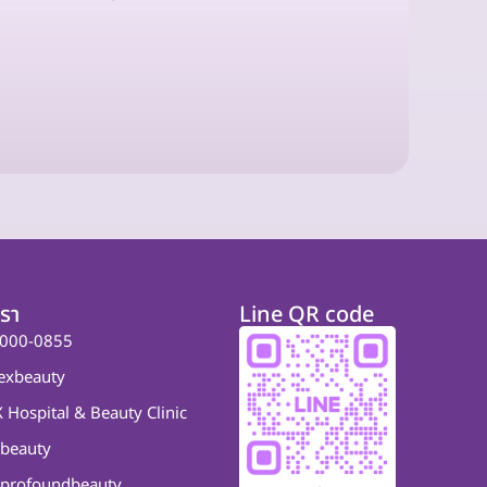
เรา
Line QR code
000-0855
exbeauty
 Hospital & Beauty Clinic
beauty
profoundbeauty