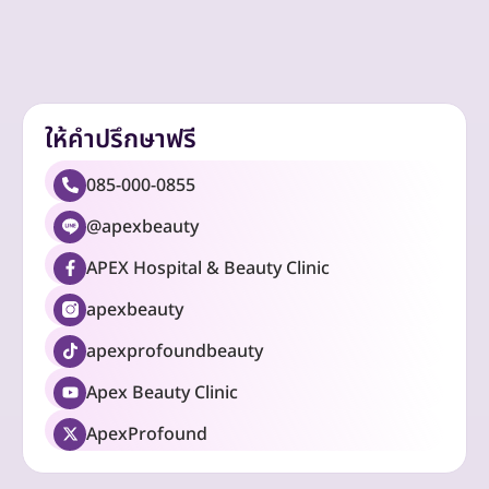
ให้คำปรึกษาฟรี
085-000-0855
@apexbeauty
APEX Hospital & Beauty Clinic
apexbeauty
apexprofoundbeauty
Apex Beauty Clinic
ApexProfound