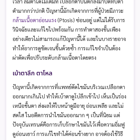
เวลา ลืมตาได้ไม่เต็มที่ เปลือกตาบนตกลงมาปิดทับตา
ดำมากกว่าปกติ ปัญหานี้มักเกิดจากการที่ผู้ป่วยมีภาวะ
กล้ามเนื้อตาอ่อนแรง
(Ptosis) ซ่อนอยู่ แต่ไม่ได้รับการ
วินิจฉัยและแก้ไขไปพร้อมกัน การทำตาสองชั้นเพียง
อย่างเดียวไม่สามารถแก้ปัญหานี้ได้ และในบางรายอาจ
ทำให้อาการดูชัดเจนขึ้นด้วยซ้ำ การแก้ไขจำเป็นต้อง
ผ่าตัดเพื่อปรับระดับกล้ามเนื้อตาโดยตรง
เบ้าตาลึก ตาโหล
ปัญหานี้เกิดจากการที่แพทย์ตัดไขมันบริเวณเปลือกตา
ออกมากเกินไป ทำให้เบ้าตาดูโบ๋ลึกเข้าไป เห็นเป็นร่อง
เหนือชั้นตา ส่งผลให้ใบหน้าดูมีอายุ อ่อนเพลีย และไม่
สดใส ในอดีตการนำไขมันออกมาก ๆ เป็นที่นิยม แต่
ปัจจุบันเทรนด์คือการเก็บรักษาไขมันไว้เพื่อความอิ่มฟู
ดูอ่อนเยาว์ การแก้ไขทำได้ค่อนข้างยาก อาจต้องใช้วิธี