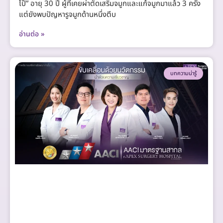
โป้” อายุ 30 ปี ผู้ที่เคยผ่าตัดเสริมจมูกและแก้จมูกมาแล้ว 3 ครั้ง
แต่ยังพบปัญหารูจมูกด้านหนึ่งตีบ
อ่านต่อ »
บทความน่ารู้