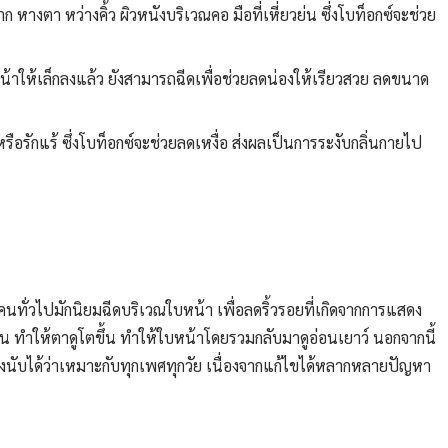
 หางตา หว่างคิ้ว ผิวหนังบริเวณคอ มือที่เหี่ยวย่น ซึ่งโบท็อกซ์จะช่วย
น้าให้เล็กลงแล้ว ยังสามารถฉีดเพื่อช่วยลดน่องให้เรียวสวย ลดขนาด
รักแร้ ซึ่งโบท็อกซ์จะช่วยลดเหงื่อ ส่งผลเป็นการระงับกลิ่นกายไป
คนทั่วไปมักนิยมฉีดบริเวณใบหน้า เพื่อลดริ้วรอยที่เกิดจากการแสดง
ึ้น ทำให้ตาดูโตขึ้น ทำให้ใบหน้าโดยรวมกลับมาดูอ่อนเยาว์ นอกจากนี้
จึงนับได้ว่าเหมาะกับทุกเพศทุกวัย เนื่องจากแก้ไขได้หลากหลายปัญหา