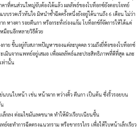
ราคาที่คนส่วนใหญ่จับต้องได้แล้ว ผลลัพธ์ของโบท็อกซ์ยังตอบโจทย์
บบรวดเร็วทันใจ มิหนำซ้ำฉีดครั้งหนึ่งยังอยู่ได้นานถึง 6 เดือน ไม่ว่า
ก หางตา รอยตีนกา หรือกระทั่งร่องแก้ม โบท็อกซ์ก็จัดการให้ได้แค่
หมือนอีกหลายวิธีด้วย
างกาย ขึ้นอยู่กับสภาพปัญหาของแต่ละบุคคล รวมถึงยี่ห้อของโบท็อกซ์
ประเมินจากแพทย์อยู่เสมอ เพื่อผลลัพธ์และประสิทธิภาพที่ดีที่สุด และ
ท่านั้น
่นบนใบหน้า เช่น หน้าผาก หว่างคิ้ว ตีนกา เป็นต้น ซึ่งริ้วรอยบน
ัน
นเล็กลง ต่อมไขมันลดขนาด ทำให้ผิวเรียบเนียนขึ้น
พทย์จะทำการฉีดตรงแนวกราม หรือขากรรไกร เพื่อให้ใบหน้าเล็กเรียว