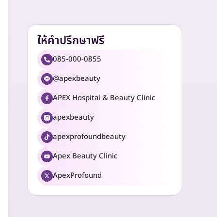
ให้คำปรึกษาฟรี
085-000-0855
@apexbeauty
APEX Hospital & Beauty Clinic
apexbeauty
apexprofoundbeauty
Apex Beauty Clinic
ApexProfound