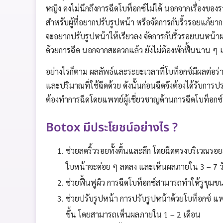
หญิง คงไม่นึกถึงการฉีดโบท็อกซ์ไม่ได้ นอกจากเรื่องของ
สำหรับผู้ที่อยากปรับรูปหน้า หรือจัดการกับริ้วรอยแก้ยากแ
จะอยากปรับรูปหน้าให้เรียวลง จัดการกับริ้วรอยบนหน้าผา
ด้วยการฉีด นอกจากสะดวกแล้ว ยังไม่ต้องพักฟื้นนาน ๆ เ
อย่างไรก็ตาม ผลลัพธ์และระยะเวลาที่โบท็อกซ์มีผลต่อร่
และปริมาณที่ใช้ฉีดด้วย ดังนั้นก่อนฉีดจึงต้องได้รับการ
ต้องทำการฉีดโดยแพทย์ผู้เชี่ยวชาญด้านการฉีดโบท็อกซ์เ
Botox มีประโยชน์อย่างไร ?
ช่วยลดริ้วรอยทั้งตื้นและลึก โดยฉีดตรงบริเวณรอยย
ใบหน้าจะค่อย ๆ ลดลง และเห็นผลภายใน 3 – 7 ว
ช่วยฟื้นฟูผิว การฉีดโบท็อกซ์สามารถทำให้รูขุมข
ช่วยปรับรูปหน้า การปรับรูปหน้าด้วยโบท็อกซ์ แ
ขึ้น โดยสามารถเห็นผลภายใน 1 – 2 เดือน