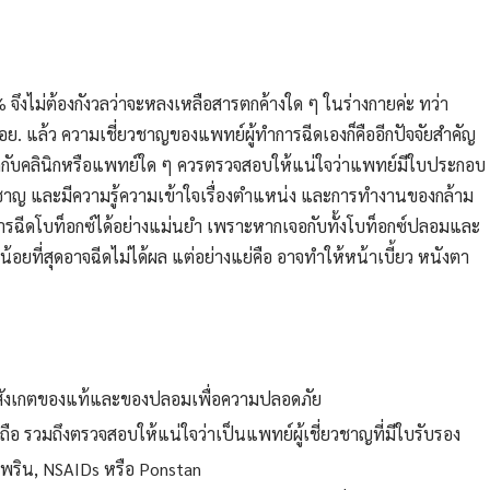
ึงไม่ต้องกังวลว่าจะหลงเหลือสารตกค้างใด ๆ ในร่างกายค่ะ ทว่า
 อย. แล้ว ความเชี่ยวชาญของแพทย์ผู้ทำการฉีดเองก็คืออีกปัจจัยสำคัญ
ฉีดกับคลินิกหรือแพทย์ใด ๆ ควรตรวจสอบให้แน่ใจว่าแพทย์มีใบประกอบ
ชาญ และมีความรู้ความเข้าใจเรื่องตำแหน่ง และการทำงานของกล้าม
การฉีดโบท็อกซ์ได้อย่างแม่นยำ เพราะหากเจอกับทั้งโบท็อกซ์ปลอมและ
้อยที่สุดอาจฉีดไม่ได้ผล แต่อย่างแย่คือ อาจทำให้หน้าเบี้ยว หนังตา
การสังเกตของแท้และของปลอมเพื่อความปลอดภัย
ื่อถือ รวมถึงตรวจสอบให้แน่ใจว่าเป็นแพทย์ผู้เชี่ยวชาญที่มีใบรับรอง
สไพริน, NSAIDs หรือ Ponstan