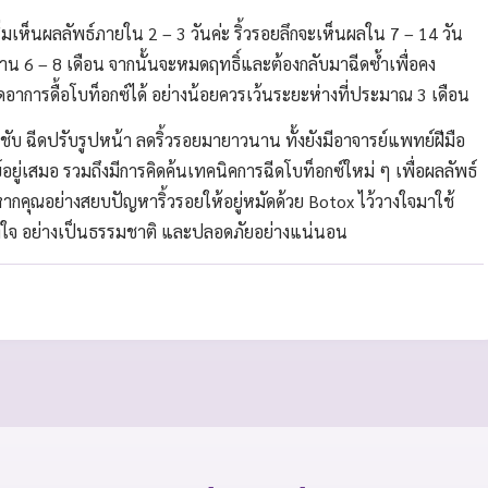
ิ่มเห็นผลลัพธ์ภายใน 2 – 3 วันค่ะ ริ้วรอยลึกจะเห็นผลใน 7 – 14 วัน
นาน 6 – 8 เดือน จากนั้นจะหมดฤทธิ์และต้องกลับมาฉีดซ้ำเพื่อคง
กิดอาการดื้อโบท็อกซ์ได้ อย่างน้อยควรเว้นระยะห่างที่ประมาณ 3 เดือน
บ ฉีดปรับรูปหน้า ลดริ้วรอยมายาวนาน ทั้งยังมีอาจารย์แพทย์ฝีมือ
อยู่เสมอ รวมถึงมีการคิดค้นเทคนิคการฉีดโบท็อกซ์ใหม่ ๆ เพื่อผลลัพธ์
้น หากคุณอย่างสยบปัญหาริ้วรอยให้อยู่หมัดด้วย Botox ไว้วางใจมาใช้
่ตรงใจ อย่างเป็นธรรมชาติ และปลอดภัยอย่างแน่นอน