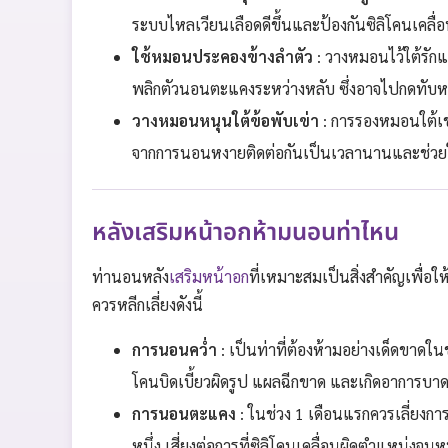
ระบบไหลเวียนเลือดดีขึ้นและป้องกันซิลิโคนเคลื่อ
ใช้หมอนประคองข้างลำตัว
: วางหมอนไว้ใต้รักแร
พลิกตัวนอนตะแคงระหว่างหลับ ซึ่งอาจไปกดทับห
วางหมอนหนุนใต้ข้อพับเข่า
: การรองหมอนใต้เข
จากการนอนหงายติดต่อกันเป็นเวลานานและช่วยใ
หลังเสริมหน้าอกห้ามนอนท่าไหน
ท่านอนหลัง
เสริมหน้าอก
ที่เหมาะสมเป็นสิ่งสำคัญเพื่อ
ควรหลีกเลี่ยงดังนี้
การนอนคว่ำ
: เป็นท่าที่ต้องห้ามอย่างเด็ดขาดใ
โคนบิดเบี้ยวผิดรูป แผลฉีกขาด และเกิดอาการบาด
การนอนตะแคง
: ในช่วง 1 เดือนแรกควรเลี่ยง
หนึ่ง เสี่ยงต่อการที่ซิลิโคนเคลื่อนผิดตำแหน่งจนห