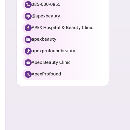
085-000-0855
@apexbeauty
APEX Hospital & Beauty Clinic
apexbeauty
apexprofoundbeauty
Apex Beauty Clinic
ApexProfound