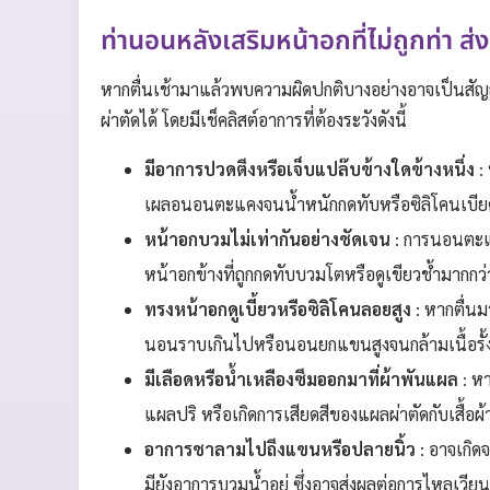
ท่านอนหลังเสริมหน้าอกที่ไม่ถูกท่า ส่
หากตื่นเช้ามาแล้วพบความผิดปกติบางอย่างอาจเป็นส
ผ่าตัดได้ โดยมีเช็คลิสต์อาการที่ต้องระวังดังนี้
มีอาการปวดตึงหรือเจ็บแปล๊บข้างใดข้างหนึ่ง
:
เผลอนอนตะแคงจนน้ำหนักกดทับหรือซิลิโคนเบียดก
หน้าอกบวมไม่เท่ากันอย่างชัดเจน
: การนอนตะแค
หน้าอกข้างที่ถูกกดทับบวมโตหรือดูเขียวช้ำมากกว่า
ทรงหน้าอกดูเบี้ยวหรือซิลิโคนลอยสูง
: หากตื่นม
นอนราบเกินไปหรือนอนยกแขนสูงจนกล้ามเนื้อรั้งซิ
มีเลือดหรือน้ำเหลืองซึมออกมาที่ผ้าพันแผล
: หา
แผลปริ หรือเกิดการเสียดสีของแผลผ่าตัดกับเสื้อผ
อาการชาลามไปถึงแขนหรือปลายนิ้ว
: อาจเกิ
มียังอาการบวมน้ำอยู่ ซึ่งอาจส่งผลต่อการไหลเวีย