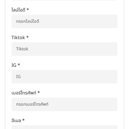
ไลน์ไอดี *
Tiktok *
IG *
เบอร์โทรศัพท์ *
อีเมล *